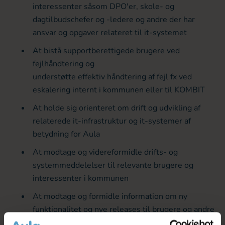
interessenter såsom DPO'er, skole- og
dagtilbudschefer og -ledere og andre der har
ansvar og opgaver relateret til it-systemet
At bistå supportberettigede brugere ved
fejlhåndtering og
understøtte effektiv håndtering af fejl fx ved
eskalering internt i kommunen eller til KOMBIT
At holde sig orienteret om drift og udvikling af
relaterede it-infrastruktur og it-systemer af
betydning for Aula
At modtage og videreformidle drifts- og
systemmeddelelser til relevante brugere og
interessenter i kommunen
At modtage og formidle information om ny
funktionalitet og nye releases til brugere og andre
relevante parter i kommunen