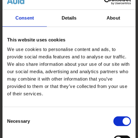
At bistå kommunes sikkerhedsansvarlige fx ved
sikkerhedsbrud/-hændelser
Consent
Details
About
This website uses cookies
Udrulningsforløb for ESDH-integration i Aula
We use cookies to personalise content and ads, to
KOMBIT har udviklet en funktionalitet, der gør det
provide social media features and to analyse our traffic.
muligt at journalisere sikre filer fra Aula til kommunens
We also share information about your use of our site with
ESDH-system. Integrationen bygger på en eksisterende
our social media, advertising and analytics partners who
service i den kommunale it-infrastruktur kaldet
may combine it with other information that you’ve
provided to them or that they’ve collected from your use
Fordelingskomponenten.
of their services.
Udrulningen af integrationen involverer mange parter,
som er gensidigt afhængige af hinanden. Dette
Consent
indbefatter Aula-teamet og den Fælleskommunale
Necessary
Selection
Infrastruktur (FKI), Aulas leverandør (Netcompany),
kommunerne samt kommunernes ESDH-leverandører.