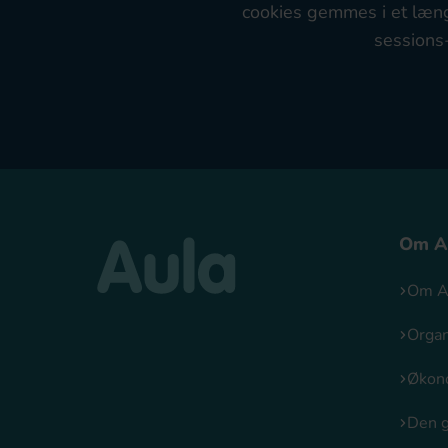
cookies gemmes i et læng
sessions-
Om A
Om A
Organ
Økon
Den 