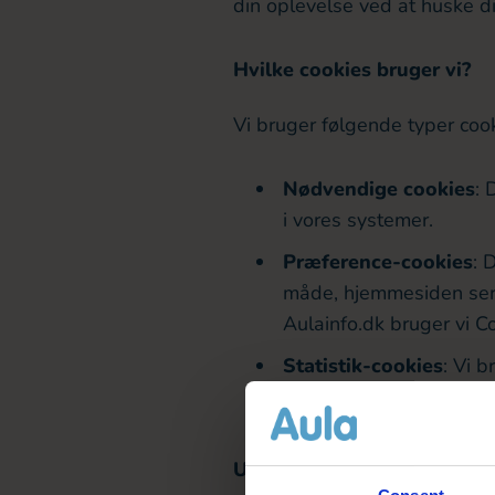
din oplevelse ved at huske 
Hvilke cookies bruger vi?
Vi bruger følgende typer coo
Nødvendige cookies
: 
i vores systemer.
Præference-cookies
: 
måde, hjemmesiden ser u
Aulainfo.dk bruger vi Co
Statistik-cookies
: Vi 
interagerer med vores 
bruges, og hvordan vi k
Udløbstidspunkt