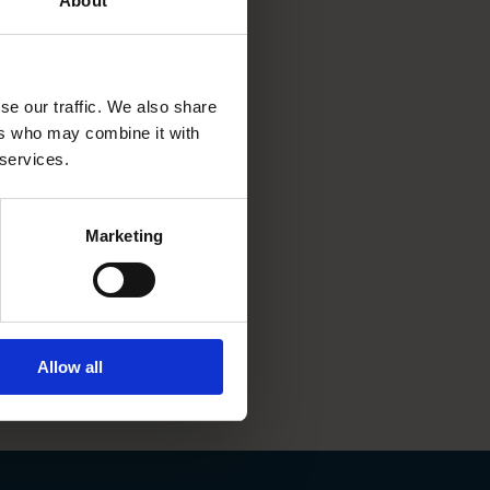
About
slettes, når du lukker din
se our traffic. We also share
irksomheden Cookiebot til at
ers who may combine it with
-tilstand i op til et år.
 services.
esøges. Disse slettes efter
Marketing
ser. Du kan også trække dit
Allow all