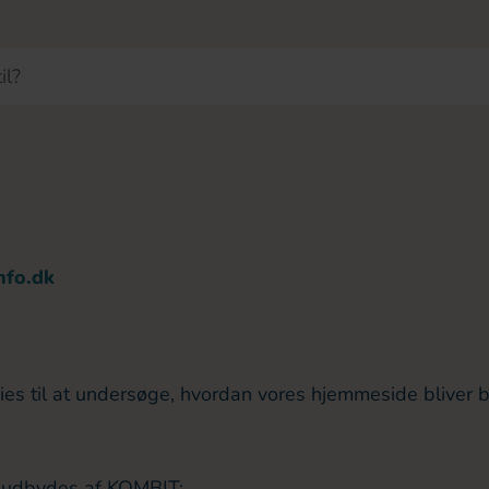
nfo.dk
ies til at undersøge, hvordan vores hjemmeside bliver bru
g udbydes af KOMBIT: