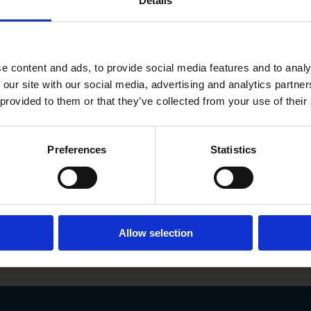
Details
stidspunkter, afhængigt af deres formål. Nogle cookies 
 aktive i længere perioder.
e content and ads, to provide social media features and to analy
partscookies, når du lukker din session ned. Vi bruger v
 our site with our social media, advertising and analytics partn
, og de sætter en cookie, der gemmer din cookie-samtykke
 provided to them or that they’ve collected from your use of their
nkende besøgende og registrere hvilke undersider der b
anonyme og kan ikke henføres til navngivne brugere.
Preferences
Statistics
e dine cookies?
ieindstillinger ved at ændre indstillingerne i din brow
e cookies fra din enhed.
Allow selection