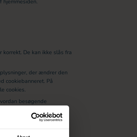
af hjemmesiden.
 korrekt. De kan ikke slås fra
oplysninger, der ændrer den
ed cookiebanneret. På
le cookies.
 hvordan besøgende
vordan vores hjemmeside