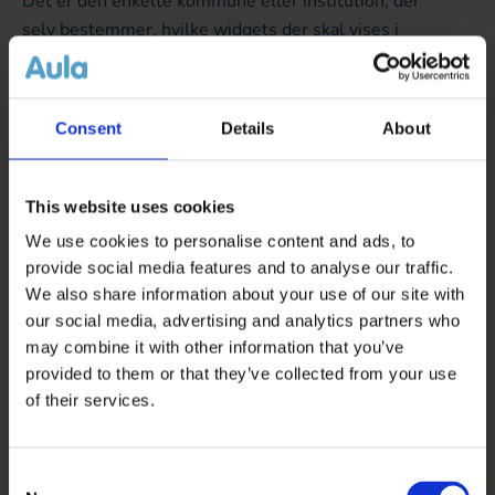
Det er den enkelte kommune eller institution, der
selv bestemmer, hvilke widgets der skal vises i
deres udgave af Aula og det er op til den enkelte
leverandør at bygge en widget.
Consent
Details
About
Som leverandør kan du læse mere om,
hvordan du
bygger en widget til Aula her
og
se designguiden
for udvikling af widgets til Aula her
. Hvis du har
This website uses cookies
spørgsmål vedrørende widgets kan du skrive til
We use cookies to personalise content and ads, to
Aula på e-mail:
aula@kombit.dk
.
provide social media features and to analyse our traffic.
We also share information about your use of our site with
our social media, advertising and analytics partners who
may combine it with other information that you’ve
provided to them or that they’ve collected from your use
of their services.
Dokumenter
Consent
Dataetisk regelsæt