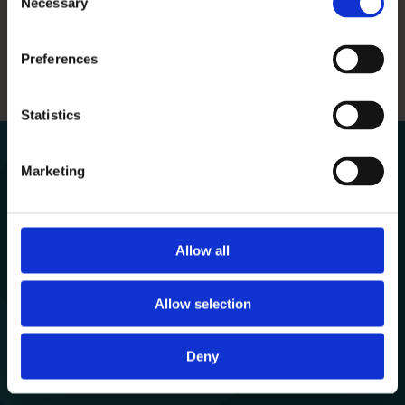
Necessary
Selection
Widget guidelines
Widget designguides
Preferences
Widgetansøgning
Widget Local development
Statistics
Marketing
Allow all
Om Aula
Om Aula
Allow selection
Organisering
Deny
Økonomi