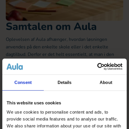
Samtalen om Aula
Oplevelsen af Aula afhænger, hvordan løsningen
anvendes på den enkelte skole eller i det enkelte
dagtilbud. Derfor er det helt essentielt, at man i den
enkelte kommune og institution gør sig overvejelser
om, hvordan og hvornår kommunikationen mellem
institution og hjem skal foregå.
Consent
Details
About
Du kan finde gode råd til, hvordan samtalen kan foregå
under "
Den gode anvendelse
".
This website uses cookies
We use cookies to personalise content and ads, to
provide social media features and to analyse our traffic.
We also share information about your use of our site with