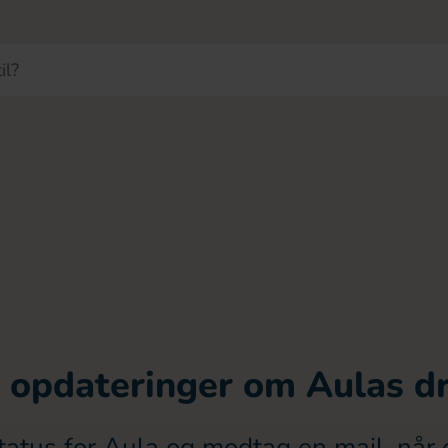
 opdateringer om Aulas dr
tatus for Aula og modtag en mail, når d