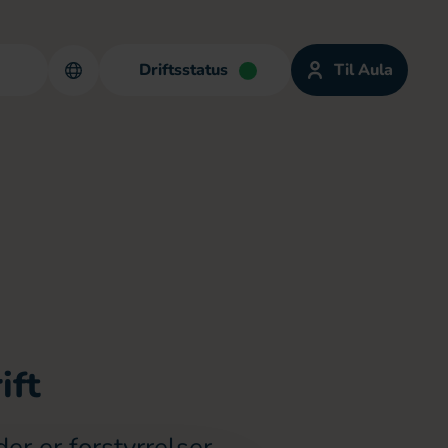
Driftsstatus
Til Aula
ift
er er forstyrrelser,