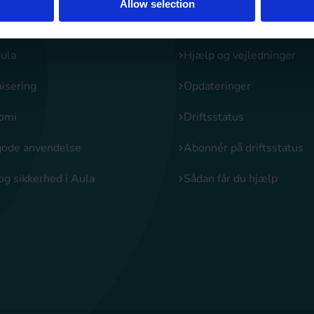
Allow selection
ula
Funktioner i Aula
ula
Hjælp og vejledninger
isering
Opdateringer
omi
Driftsstatus
gode anvendelse
Abonnér på driftsstatus
og sikkerhed i Aula
Sådan får du hjælp