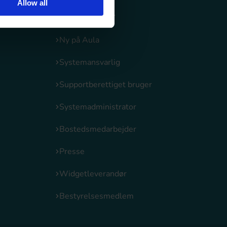
Allow all
Til dig som er
Ny på Aula
Systemansvarlig
Supportberettiget bruger
Systemadministrator
Bostedsmedarbejder
Presse
Widgetleverandør
Bestyrelsesmedlem