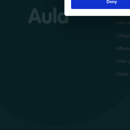
Deny
Om A
Om A
Organ
Økon
Den 
Data 