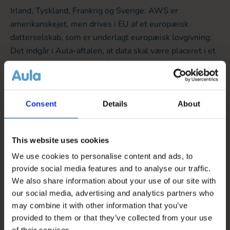
Irland, Tyskland, Frankrig og Sverige. AWS er
amerikanskejet, men drives i EU af et europæisk
datterselskab, som er underlagt europæisk lovgivning.
Det indgår i Aula-aftalen, at data skal være placeret i et
EU/EØS-land – det vil altså sige et land i Europa – og på
intet tidspunkt må føres ud af EU/EØS. Alle lande i
EU/EØS har samme lovgivning om beskyttelse af
persondata, og det gør dermed ikke nogen juridisk
Consent
Details
About
forskel, hvilket land Aula-data er opbevaret i.
This website uses cookies
Selvom AWS er et kæmpe firma med mange datacentre
We use cookies to personalise content and ads, to
vil Aula konstant vide og kunne efterprøve, at data er
provide social media features and to analyse our traffic.
opbevaret i det aftalte datacenter.
We also share information about your use of our site with
our social media, advertising and analytics partners who
may combine it with other information that you’ve
Samtykker og tilladelser i Aula
provided to them or that they’ve collected from your use