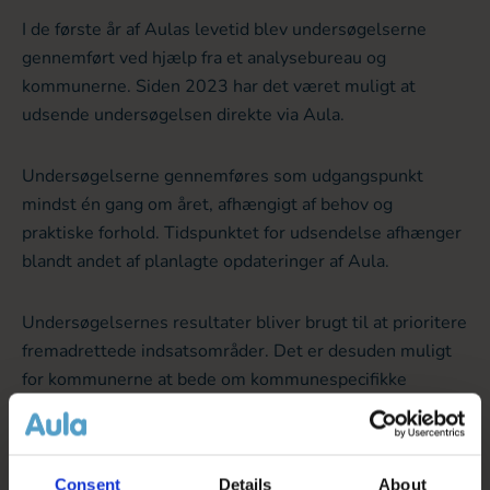
I de første år af Aulas levetid blev undersøgelserne
gennemført ved hjælp fra et analysebureau og
kommunerne. Siden 2023 har det været muligt at
udsende undersøgelsen direkte via Aula.
Undersøgelserne gennemføres som udgangspunkt
mindst én gang om året, afhængigt af behov og
praktiske forhold. Tidspunktet for udsendelse afhænger
blandt andet af planlagte opdateringer af Aula.
Undersøgelsernes resultater bliver brugt til at prioritere
fremadrettede indsatsområder. Det er desuden muligt
for kommunerne at bede om kommunespecifikke
rapporter med deres tal, som de fx kan bruge til at
evaluere og forbedre deres lokale anvendelse af Aula.
Consent
Details
About