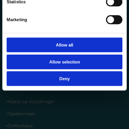
Statistics
Om Aula
Marketing
Om Aula
Organisering
Allow all
Økonomi
Allow selection
Den gode anvendelse
Data og sikkerhed i Aula
Deny
Funktioner i Aula
Hjælp og vejledninger
Opdateringer
Driftsstatus