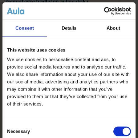
Genopfriske trådlisten automatisk i
beskeder (Beskeder):
Når der kommer en ny besked på web (browser), så
opdateres listen automatisk.
Consent
Details
About
Brugere får mulighed for at sende beskeder til sig
This website uses cookies
selv (Beskeder)
We use cookies to personalise content and ads, to
provide social media features and to analyse our traffic.
Pinch to zoom (Galleri):
We also share information about your use of our site with
Det er muligt at zoome med fingre på appen, så billeder
our social media, advertising and analytics partners who
kan forstørres.
may combine it with other information that you’ve
provided to them or that they’ve collected from your use
Det bliver muligt at slette albums oprettet af andre
of their services.
end en selv (Galleri)
Consent
Der skal kunne sorteres på dato i galleriet (Galleri)
Necessary
Selection