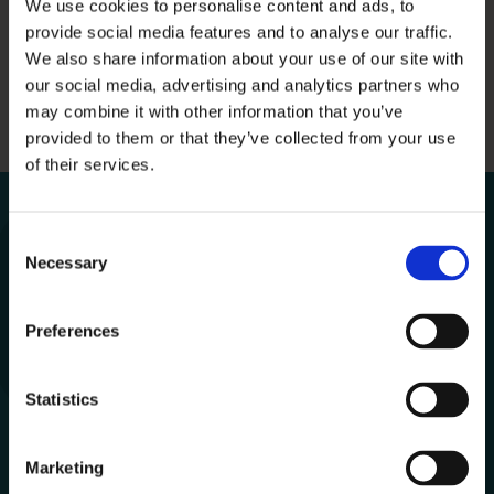
We use cookies to personalise content and ads, to
provide social media features and to analyse our traffic.
Informationsvideo:
Informationsvideo med beskrivelse
We also share information about your use of our site with
af opdateringen til release 2.12
(OBS: Åbner i
our social media, advertising and analytics partners who
Vimeo.com)
may combine it with other information that you’ve
provided to them or that they’ve collected from your use
of their services.
Consent
Necessary
Selection
Preferences
Om Aula
Om Aula
Statistics
Organisering
Marketing
Økonomi