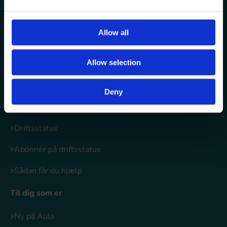
Den gode anvendelse
Allow all
Data og sikkerhed i Aula
Funktioner i Aula
Allow selection
Hjælp og vejledninger
Deny
Opdateringer
Driftsstatus
Abonnér på driftsstatus
Sådan får du hjælp
Til dig som er
Ny på Aula