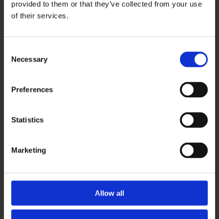
For medarbejdere
provided to them or that they’ve collected from your use
of their services.
Opsætning af komme/gå-
Consent
skærm
Necessary
Selection
Preferences
Ferieanmodninger
Statistics
Ugeoverblik
Marketing
Komme/gå-dataudtræk
Allow all