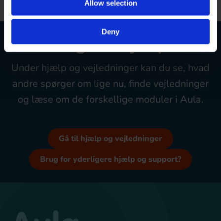
Allow selection
Deny
Brug for hjælp?
Under hjælp og vejledninger kan du se, hvad
andre spørger om lige nu, finde vejledninger
og læse om de forskellige moduler i Aula.
Gå til hjælp og vejledninger
Brug for yderligere hjælp og support?