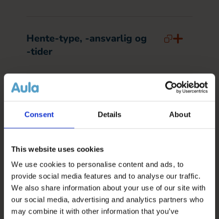
Hente-type, -ansvarlig og
-tider
Ferie/fri
Consent
Details
About
Placeringer, ture og
This website uses cookies
fritidsaktiviteter
We use cookies to personalise content and ads, to
provide social media features and to analyse our traffic.
We also share information about your use of our site with
Sovetider
our social media, advertising and analytics partners who
may combine it with other information that you’ve