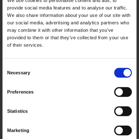
We use cookies to personalise content and ads, to
provide social media features and to analyse our traffic.
Bestyrelsesmedlem
En elev eller en forælder kan
We also share information about your use of our site with
tildeles denne rettighed, som
our social media, advertising and analytics partners who
giver de samme muligheder
may combine it with other information that you’ve
som en kontaktforælder.
provided to them or that they’ve collected from your use
Derudover kan
of their services.
bestyrelsesmedlemmer tilgå
en liste over
kontaktforældrenes
Consent
Necessary
Selection
kontaktinformationer.
Brug grupper som
Giver brugere af profiltypen
Preferences
distributionsliste
medarbejder, forælder eller
elev mulighed for at oprette
Statistics
opslag til, sende
kalenderinvitationer til, sende
beskeder til, og dele albums
Marketing
med grupper på institutionen,