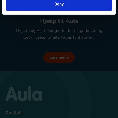
Deny
Hjælp til Aula
I Hjælp og Vejledninger finder du gode råd og
beskrivelser af alle Aulas funktioner.
Læs mere
Om Aula