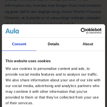
information om, hvordan man bruger Aula med omtanke
og gode råd til den daglige brug, mener Morten Frouvne
Vincentz, at Aulainfo er et væsentligt redskab i arbejdet
på at sikre, at Aula bliver anvendt rigtigt:
"Aulainfo kan give nye brugere en god introduktion til
brugen af Aula og forhåbentlig danne grobund for nogle
Consent
Details
About
vigtige samtaler ude lokalt. På den måde kan siden
bidrage til en god og hensigtsmæssig brug i de mere
This website uses cookies
end 6.000 institutioner, hvor Aula i dag er en væsentlig
del af dagligdagen."
We use cookies to personalise content and ads, to
provide social media features and to analyse our traffic.
We also share information about your use of our site with
KOMBIT og Netcompany står for opdateringer
our social media, advertising and analytics partners who
may combine it with other information that you’ve
Aulainfo.dk er en dynamisk side, som løbende vil blive
provided to them or that they’ve collected from your use
udbygget og opdateret. Bag siden står det kommunale
of their services.
it-fællesskab KOMBIT, som på kommunernes vegne