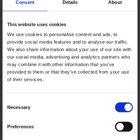
Consent
Details
About
Kalender: Nyt begivenhedsdesign gør det lettere at
svare
Sikre filer: Tværinstitutionel deling, forbedret pdf-
This website uses cookies
eksport, mm.
We use cookies to personalise content and ads, to
provide social media features and to analyse our traffic.
We also share information about your use of our site with
our social media, advertising and analytics partners who
8. februar 2025
2025
may combine it with other information that you’ve
provided to them or that they’ve collected from your use
Release 2.12
of their services.
Beskeder: Som samtalestarter vil dine nye direkte svar
fra gruppesamtaler samles
Consent
Sikre filer: Forbedringer til arbejdsgange, filtrering,
Necessary
Selection
søgning og automatiske delinger
Preferences