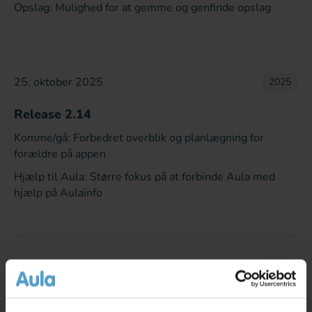
Opslag: Mulighed for at gemme og genfinde opslag
25. oktober 2025
2025
Release 2.14
Komme/gå: Forbedret overblik og planlægning for
forældre på appen
Hjælp til Aula: Større fokus på at forbinde Aula med
hjælp på Aulainfo
15. juni 2025
2025
Release 2.13